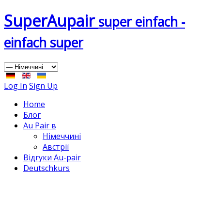
Super
Aupair
super einfach -
einfach super
Log In
Sign Up
Home
Блог
Au Pair в
Німеччині
Австрії
Відгуки Au-pair
Deutschkurs