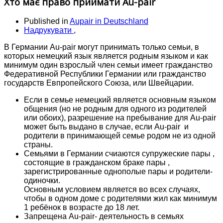
Хто має право приймати Au-pair
Published in
Aupair in Deutschland
Надрукувати
,
В Германии Au-pair могут принимать только семьи, в
которых немецкий язык является родным языком и как
минимум один взрослый член семьи имеет гражданство
Федеративной Республики Германии или гражданство
государств Евпропейского Союза, или Швейцарии.
Если в семье немецкий является основным языком
общения (но не родным для одного из родителей
или обоих), разрешение на пребывание для Au-pair
может быть выдано в случае, если Au-pair и
родители в принимающей семье родом не из одной
страны.
Семьями в Германии счиаются супружеские пары ,
состоящие в гражданском браке пары ,
зарегистрированные однополые пары и родители-
одиночки.
Основным условием является во всех случаях,
чтобы в одном доме с родителями жил как минимум
1 ребёнок в возрасте до 18 лет.
Запрещена Au-pair- деятельность в семьях