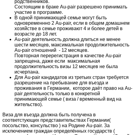
родственников.
Состоящим в браке Au-pair разрешено принимать
участие в программе.
В одной принимающей семье могут быть
одновременнно 2 Au-pair, если в общем домашнем
хозяйстве в семье проживают 4 и более детей в
возрасте до 18 лет.
Au-pair деятельность должна длиться не менее
шести месяцев, максимальная продолжительность
Au-pair отношений - 12 месяцев.
Повторная перерегистрация в качестве Au-pair
запрещена, даже если максимальная
продолжительность визы 12 месяцев не была
исчерпана.
Для Au-pair кандидатов из третьих стран требуется
разрешение на пребывание для въезда и
проживания в Германии, которое даёт право на Au-
pair деятельность только в конкретной
принимающей семье ( виза / временный вид на
жительство).
Виза для въезда должна быть получена в
соответстующих представительствах Германии(
посольство, консульство ) на Родине Au-pair. За
исключением граждан определённых государств (